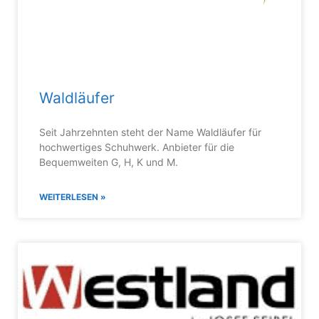
Waldläufer
Seit Jahrzehnten steht der Name Waldläufer für
hochwertiges Schuhwerk. Anbieter für die
Bequemweiten G, H, K und M.
WEITERLESEN »