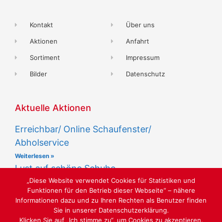
Kontakt
Über uns
Aktionen
Anfahrt
Sortiment
Impressum
Bilder
Datenschutz
Aktuelle Aktionen
Erreichbar/ Online Schaufenster/
Abholservice
Weiterlesen »
Lust auf schöne Schuhe
„Diese Website verwendet Cookies für Statistiken und
Weiterlesen »
Funktionen für den Betrieb dieser Webseite“ – nähere
Informationen dazu und zu Ihren Rechten als Benutzer finden
Sie in unserer Datenschutzerklärung.
Klicken Sie auf „Ich stimme zu“, um Cookies zu akzeptieren.