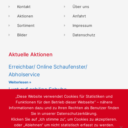
Kontakt
Über uns
Aktionen
Anfahrt
Sortiment
Impressum
Bilder
Datenschutz
Aktuelle Aktionen
Erreichbar/ Online Schaufenster/
Abholservice
Weiterlesen »
Lust auf schöne Schuhe
„Diese Website verwendet Cookies für Statistiken und
Weiterlesen »
Funktionen für den Betrieb dieser Webseite“ – nähere
Informationen dazu und zu Ihren Rechten als Benutzer finden
Sie in unserer Datenschutzerklärung.
Klicken Sie auf „Ich stimme zu“, um Cookies zu akzeptieren.
oder „Ablehnen“ um nicht statistisch erfasst zu werden.