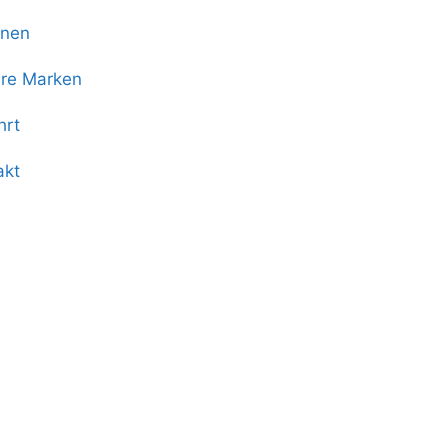
onen
re Marken
hrt
akt