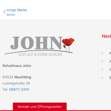
vo­ri­ge Marke
Jomos
Navi
Schuhhaus John
84524
Neuötting
B
Ludwigstraße 28
Tel.
08671-2310
Kontakt und Öffnungszeiten