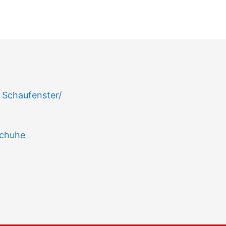
n
e Schaufenster/
Schuhe