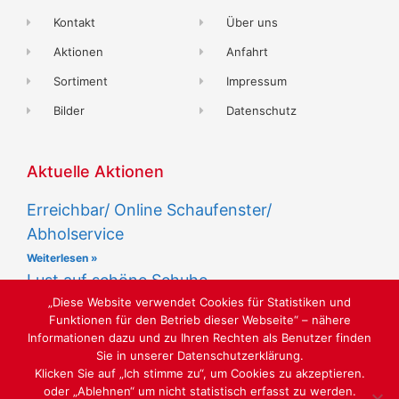
Kontakt
Über uns
Aktionen
Anfahrt
Sortiment
Impressum
Bilder
Datenschutz
Aktuelle Aktionen
Erreichbar/ Online Schaufenster/
Abholservice
Weiterlesen »
Lust auf schöne Schuhe
„Diese Website verwendet Cookies für Statistiken und
Weiterlesen »
Funktionen für den Betrieb dieser Webseite“ – nähere
Informationen dazu und zu Ihren Rechten als Benutzer finden
Sie in unserer Datenschutzerklärung.
Klicken Sie auf „Ich stimme zu“, um Cookies zu akzeptieren.
oder „Ablehnen“ um nicht statistisch erfasst zu werden.