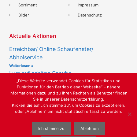
Sortiment
Impressum
Bilder
Datenschutz
Aktuelle Aktionen
Erreichbar/ Online Schaufenster/
Abholservice
Weiterlesen »
Lust auf schöne Schuhe
„Diese Website verwendet Cookies für Statistiken und
Weiterlesen »
Funktionen für den Betrieb dieser Webseite“ – nähere
Informationen dazu und zu Ihren Rechten als Benutzer finden
Sie in unserer Datenschutzerklärung.
Klicken Sie auf „Ich stimme zu“, um Cookies zu akzeptieren.
oder „Ablehnen“ um nicht statistisch erfasst zu werden.
LUST AUF SCHÖNE SCHUHE
Ich stimme zu
Ablehnen
WEBGESTALTUNG
WWW.SABU-VERBUNDGRUPPE.DE
@ SABU
GMBH